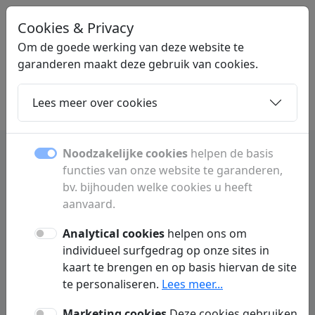
Cookies & Privacy
LINKGIGANT
.BE
Om de goede werking van deze website te
garanderen maakt deze gebruik van cookies.
Lees meer over cookies
Home
Dochters
Artikelen
Contact
Noodzakelijke cookies
helpen de basis
functies van onze website te garanderen,
Alken gemeente info winkels
bv. bijhouden welke cookies u heeft
en bezienswaardigheden
aanvaard.
Analytical cookies
helpen ons om
Ontdek Alken met winkels,
individueel surfgedrag op onze sites in
bezienswaardigheden, hotels en lokale
kaart te brengen en op basis hiervan de site
informatie voor inwoners en bezoekers van
te personaliseren.
Lees meer...
deze Belgische gemeente.
Marketing cookies
Deze cookies gebruiken